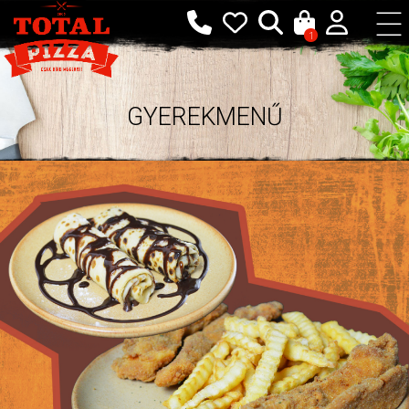
1
GYEREKMENŰ