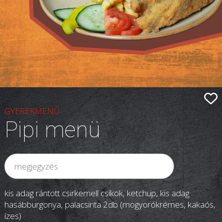
GYEREKMENŰ
Pipi menü
kis adag rántott csirkemell csíkok, ketchup, kis adag
hasábburgonya, palacsinta 2db (mogyorókrémes, kakaós,
ízes)