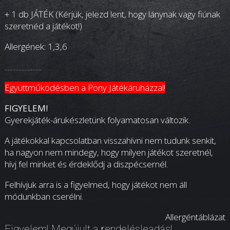
+ 1 db JÁTÉK
(Kérjük, jelezd lent, hogy lánynak vagy fiúnak
szeretnéd a játékot!)
Allergének: 1,3,6
........................
Együttműködésben a
Pony Játékáruházzal!
FIGYELEM!
Gyerekjáték-árukészletünk folyamatosan változik.
A játékokkal kapcsolatban visszahívni nem tudunk senkit,
ha nagyon nem mindegy, hogy milyen játékot szeretnél,
hívj fel minket és érdeklődj a diszpécsernél.
Felhívjuk arra is a figyelmed, hogy játékot nem áll
módunkban cserélni.
Allergéntáblázat
Figyelem! Megújult a rendelésleadás!