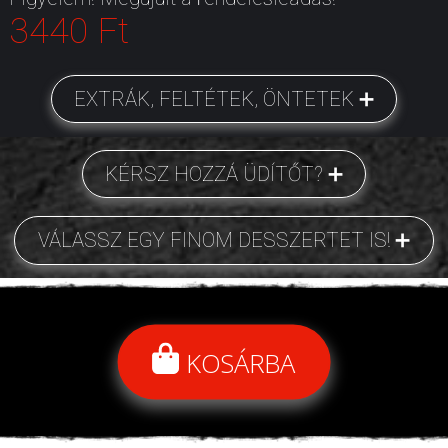
3440 Ft
EXTRÁK, FELTÉTEK, ÖNTETEK
KÉRSZ HOZZÁ ÜDÍTŐT?
VÁLASSZ EGY FINOM DESSZERTET IS!
KOSÁRBA