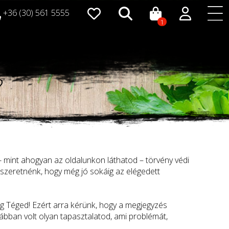
+36 (30) 561 5555
1
?
- mint ahogyan az oldalunkon láthatod – törvény védi
szeretnénk, hogy még jó sokáig az elégedett
eg Téged! Ezért arra kérünk, hogy a megjegyzés
ábban volt olyan tapasztalatod, ami problémát,