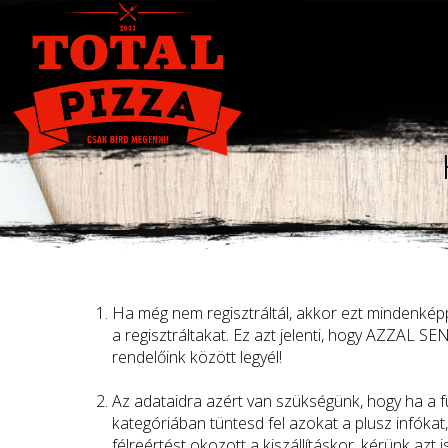
Ha még nem regisztráltál, akkor ezt mindenképp
a regisztráltakat. Ez azt jelenti, hogy AZZAL
rendelőink között legyél!
Az adataidra azért van szükségünk, hogy ha a fu
kategóriában tüntesd fel azokat a plusz infóka
félreértést okozott a kiszállításkor, kérünk azt 