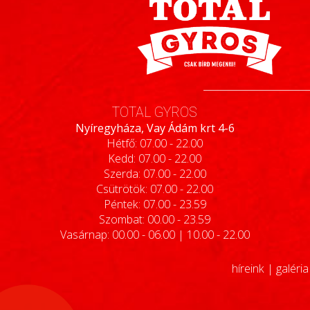
TOTAL GYROS
Nyíregyháza, Vay Ádám krt 4-6
Hétfő: 07.00 - 22.00
Kedd: 07.00 - 22.00
Szerda: 07.00 - 22.00
Csütrötök: 07.00 - 22.00
Péntek: 07.00 - 23.59
Szombat: 00.00 - 23.59
Vasárnap: 00.00 - 06.00 | 10.00 - 22.00
híreink
|
galéria