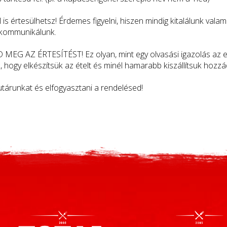
l is értesülhetsz! Érdemes figyelni, hiszen mindig kitalálunk val
l kommunikálunk.
RD MEG AZ ÉRTESÍTÉST! Ez olyan, mint egy olvasási igazolás az 
 hogy elkészítsük az ételt és minél hamarabb kiszállítsuk hozzá
utárunkat és elfogyasztani a rendelésed!