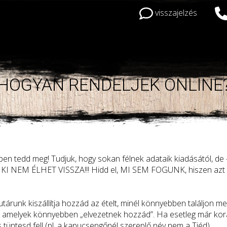
visszajelzés
HOGYAN RENDELJEK ONLINE
en tedd meg! Tudjuk, hogy sokan félnek adataik kiadásától, de 
 SENKI NEM ÉLHET VISSZA!!! Hidd el, MI SEM FOGUNK, hiszen azt 
tárunk kiszállítja hozzád az ételt, minél könnyebben találjon m
t, amelyek könnyebben „elvezetnek hozzád”. Ha esetleg már kor
is tüntesd fel! (pl. a kapucsengőnél szereplő név nem a Tiéd)