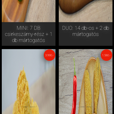
MINI: 7 DB
DUO: 14 db-os + 2 db
csirkeszárny-rész + 1
mártogatós
db mártogatós
3.990.-
1.580.-