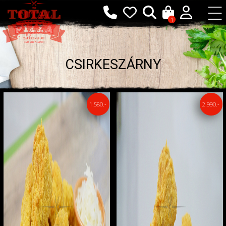
1
CSIRKESZÁRNY
1.580.-
2.990.-