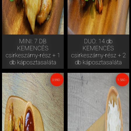
MINI: 7 DB
DUO: 14 db
KEMENCÉS
KEMENCÉS
csirkeszárny-rész + 1
csirkeszárny-rész + 2
db káposztasaláta
db káposztasaláta
3.990.-
1.580.-