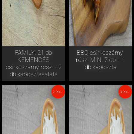
FAMILY: 21 db
BBQ csirkeszárny-
KEMENCÉS
rész: MINI 7 db + 1
csirkeszárny-rész + 2
db káposzta
db káposztasaláta
2.990.-
3.990.-