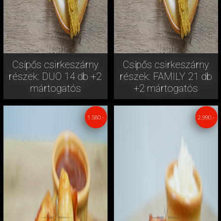
Csípős csirkeszárny
Csípős csirkeszárny
részek: DUO 14 db +2
részek: FAMILY 21 db
mártogatós
+2 mártogatós
1.580.-
2.990.-