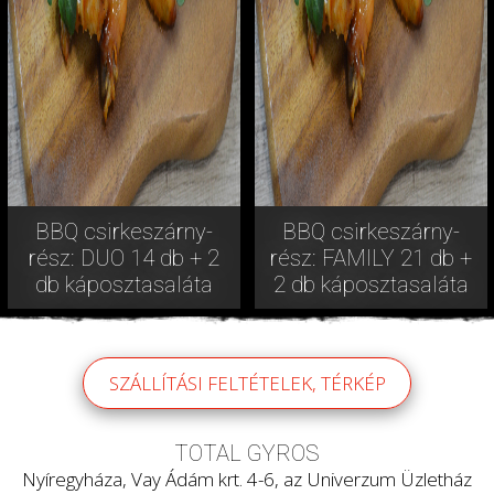
BBQ csirkeszárny-
BBQ csirkeszárny-
rész: DUO 14 db + 2
rész: FAMILY 21 db +
db káposztasaláta
2 db káposztasaláta
SZÁLLÍTÁSI FELTÉTELEK, TÉRKÉP
TOTAL GYROS
Nyíregyháza, Vay Ádám krt. 4-6, az Univerzum Üzletház