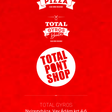
TOTAL GYROS
Nyíregyháza, Vay Ádám krt 4-6