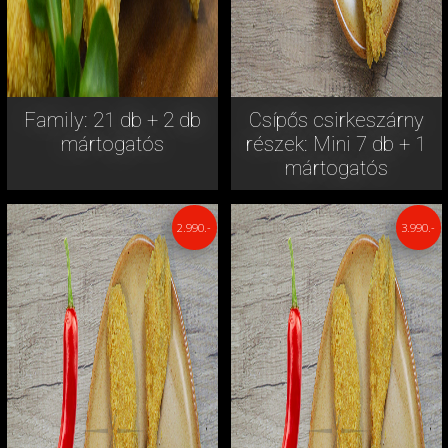
Family: 21 db + 2 db
Csípős csirkeszárny
mártogatós
részek: Mini 7 db + 1
mártogatós
2.990.-
3.990.-