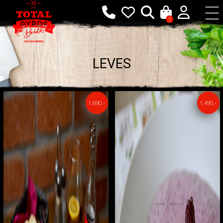
1
LEVES
1.690.-
1.490.-