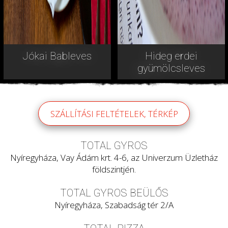
Jókai Bableves
Hideg erdei
gyümölcsleves
SZÁLLÍTÁSI FELTÉTELEK, TÉRKÉP
TOTAL GYROS
Nyíregyháza, Vay Ádám krt. 4-6, az Univerzum Üzletház
földszintjén.
TOTAL GYROS BEÜLŐS
Nyíregyháza, Szabadság tér 2/A