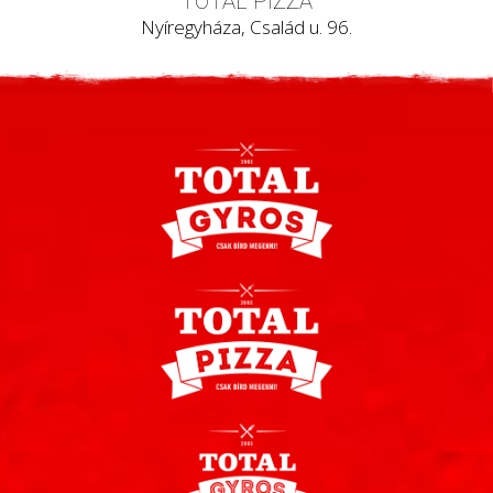
TOTAL PIZZA
Nyíregyháza, Család u. 96.