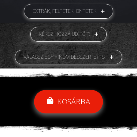
EXTRÁK, FELTÉTEK, ÖNTETEK
KÉRSZ HOZZÁ ÜDÍTŐT?
VÁLASSZ EGY FINOM DESSZERTET IS!
KOSÁRBA