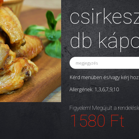
csirkes
db kápo
Kérd menüben és/vagy kérj hozz
Allergének: 1,3,6,7,9,10
Figyelem! Megújult a rendelés
1580 Ft