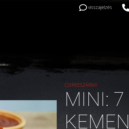
visszajelzés
CSIRKESZÁRNY
CSIRKESZÁRNY
MINI: 7
KEMEN