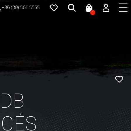
+36 (30) 561 5555
1
 DB
CÉS