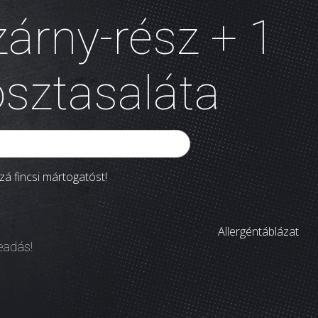
zárny-rész + 1
sztasaláta
á fincsi mártogatóst!
Allergéntáblázat
leadás!