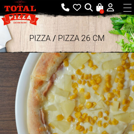
1
PIZZA
/
PIZZA 26 CM