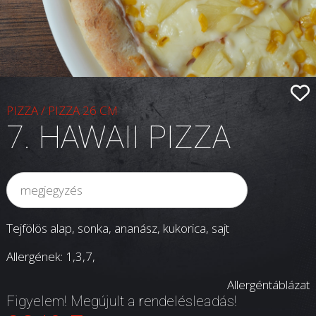
PIZZA
/
PIZZA 26 CM
7. HAWAII PIZZA
Tejfölös alap, sonka, ananász, kukorica, sajt
Allergének: 1,3,7,
Allergéntáblázat
Figyelem! Megújult a rendelésleadás!