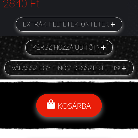
2840 Ft
EXTRÁK, FELTÉTEK, ÖNTETEK
KÉRSZ HOZZÁ ÜDÍTŐT?
VÁLASSZ EGY FINOM DESSZERTET IS!
KOSÁRBA