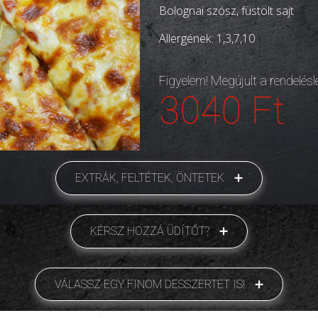
Bolognai szósz, füstölt sajt
Allergének: 1,3,7,
10
Figyelem! Megújult a rendelés
3040 Ft
EXTRÁK, FELTÉTEK, ÖNTETEK
KÉRSZ HOZZÁ ÜDÍTŐT?
VÁLASSZ EGY FINOM DESSZERTET IS!