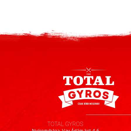
TOTAL GYROS
Nyíregyháza, Vay Ádám krt 4-6