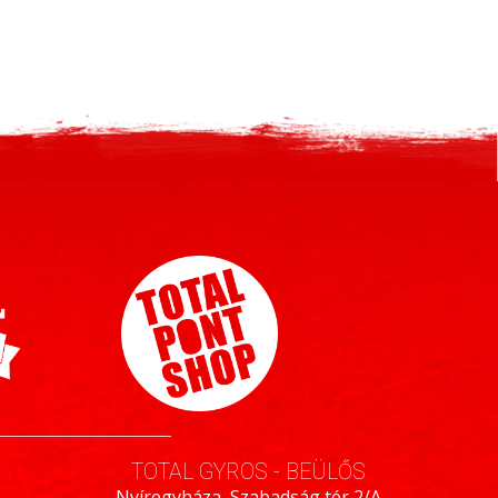
TOTAL GYROS - BEÜLŐS
Nyíregyháza, Szabadság tér 2/A