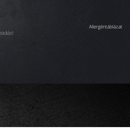
Allergéntáblázat
leadás!