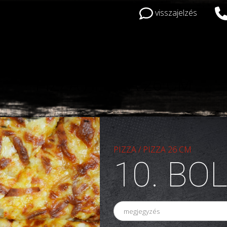
visszajelzés
PIZZA
/
PIZZA 26 CM
PIZZA
/
PIZZA 26 CM
10. BO