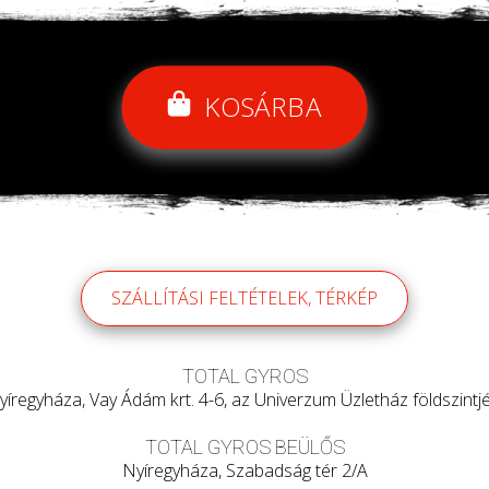
KOSÁRBA
SZÁLLÍTÁSI FELTÉTELEK, TÉRKÉP
TOTAL GYROS
yíregyháza, Vay Ádám krt. 4-6, az Univerzum Üzletház földszintjé
TOTAL GYROS BEÜLŐS
Nyíregyháza, Szabadság tér 2/A