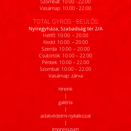
Szombat: 10.00 - 22.00
Vasárnap: 10.00 - 22.00
TOTAL GYROS - BEÜLŐS
Nyíregyháza, Szabadság tér 2/A
Hétfő: 10.00. – 20.00
Kedd: 10.00. – 20.00
Szerda: 10.00. – 20.00
Csütörtök: 10.00 – 22.00
Péntek: 10.00 – 22.00
Szombat: 10.00 – 22.00
Vasárnap: zárva
híreink
|
galéria
|
adatvédelmi nyilatkozat
|
impresszum