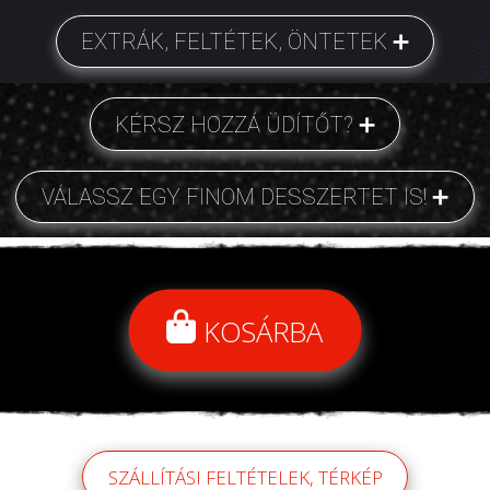
EXTRÁK, FELTÉTEK, ÖNTETEK
KÉRSZ HOZZÁ ÜDÍTŐT?
VÁLASSZ EGY FINOM DESSZERTET IS!
KOSÁRBA
SZÁLLÍTÁSI FELTÉTELEK, TÉRKÉP