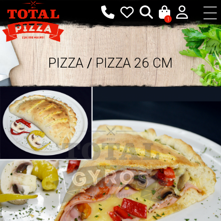
1
PIZZA
/
PIZZA 26 CM