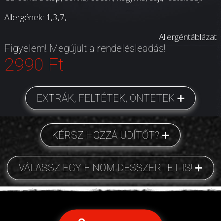
Allergének: 1,3,7,
Allergéntáblázat
Figyelem! Megújult a rendelésleadás!
2990 Ft
EXTRÁK, FELTÉTEK, ÖNTETEK
KÉRSZ HOZZÁ ÜDÍTŐT?
VÁLASSZ EGY FINOM DESSZERTET IS!