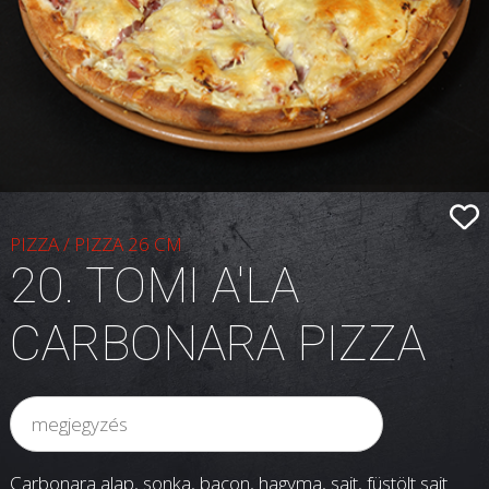
PIZZA
/
PIZZA 26 CM
20. TOMI A'LA
CARBONARA PIZZA
Carbonara alap, sonka, bacon, hagyma, sajt, füstölt sajt