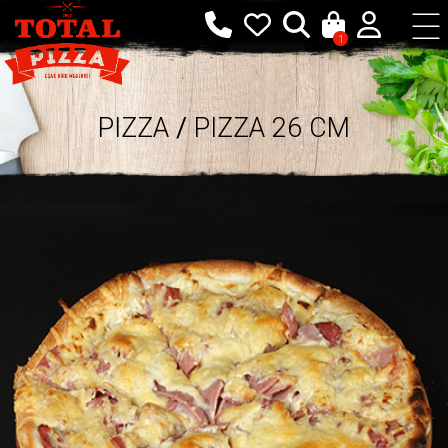
1
PIZZA
/
PIZZA 26 CM