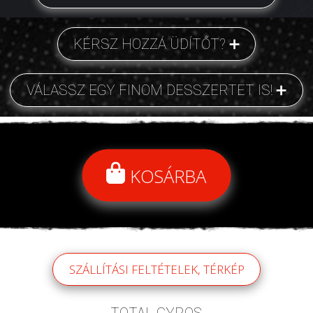
KÉRSZ HOZZÁ ÜDÍTŐT?
VÁLASSZ EGY FINOM DESSZERTET IS!
KOSÁRBA
SZÁLLÍTÁSI FELTÉTELEK, TÉRKÉP