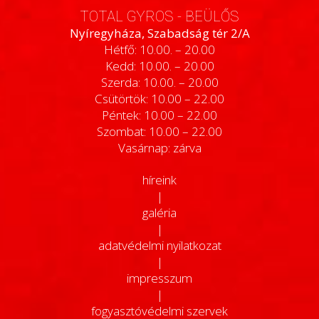
TOTAL GYROS - BEÜLŐS
Nyíregyháza, Szabadság tér 2/A
Hétfő: 10.00. – 20.00
Kedd: 10.00. – 20.00
Szerda: 10.00. – 20.00
Csütörtök: 10.00 – 22.00
Péntek: 10.00 – 22.00
Szombat: 10.00 – 22.00
Vasárnap: zárva
híreink
|
galéria
|
adatvédelmi nyilatkozat
|
impresszum
|
fogyasztóvédelmi szervek