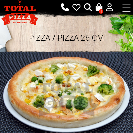
1
PIZZA
/
PIZZA 26 CM