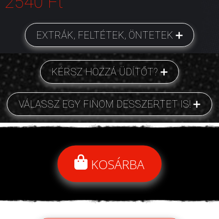
2540 Ft
EXTRÁK, FELTÉTEK, ÖNTETEK
KÉRSZ HOZZÁ ÜDÍTŐT?
VÁLASSZ EGY FINOM DESSZERTET IS!
KOSÁRBA