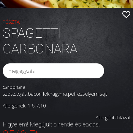
TÉSZTA
SPAGETTI
CARBONARA
carbonara
szósz,tojás,bacon,fokhagyma,petrezselyem,sajt
Allergének: 1,6,7,10
Allergéntáblázat
Figyelem! Megújult a rendelésleadás!