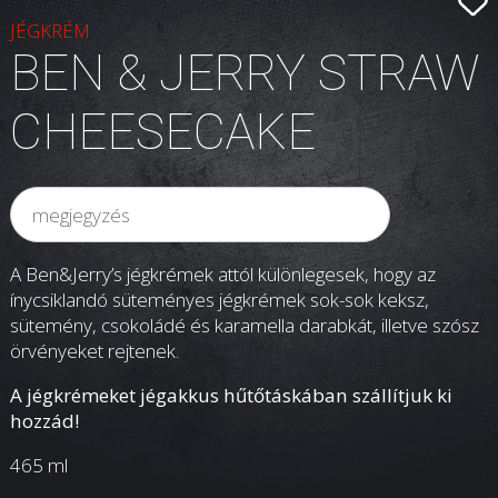
JÉGKRÉM
BEN & JERRY STRAW
CHEESECAKE
A Ben&Jerry’s jégkrémek attól különlegesek, hogy az
ínycsiklandó süteményes jégkrémek sok-sok keksz,
sütemény, csokoládé és karamella darabkát, illetve szósz
örvényeket rejtenek.
A jégkrémeket jégakkus hűtőtáskában szállítjuk ki
hozzád!
465 ml