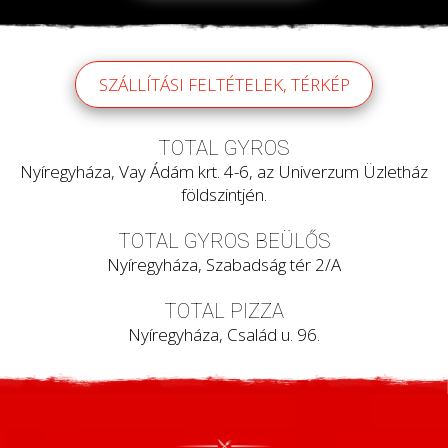
SZÁLLÍTÁSI FELTÉTELEK, TÉRKÉP
TOTAL GYROS
Nyíregyháza, Vay Ádám krt. 4-6, az Univerzum Üzletház
földszintjén.
TOTAL GYROS BEÜLŐS
Nyíregyháza, Szabadság tér 2/A
TOTAL PIZZA
Nyíregyháza, Család u. 96.