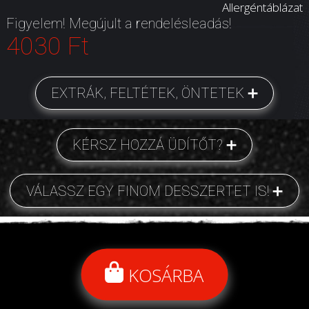
Allergéntáblázat
Figyelem! Megújult a rendelésleadás!
4030 Ft
EXTRÁK, FELTÉTEK, ÖNTETEK
KÉRSZ HOZZÁ ÜDÍTŐT?
VÁLASSZ EGY FINOM DESSZERTET IS!
KOSÁRBA