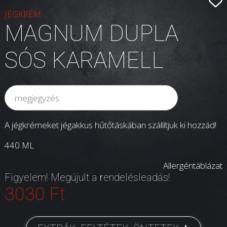
JÉGKRÉM
MAGNUM DUPLA
SÓS KARAMELL
A jégkrémeket jégakkus hűtőtáskában szállítjuk ki hozzád!
440 ML
Allergéntáblázat
Figyelem! Megújult a rendelésleadás!
3030 Ft