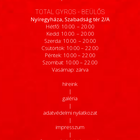
TOTAL GYROS - BEÜLŐS
Nyíregyháza, Szabadság tér 2/A
Hétfő: 10.00. – 20.00
Kedd: 10.00. – 20.00
Szerda: 10.00. – 20.00
Csütörtök: 10.00 – 22.00
Péntek: 10.00 – 22.00
Szombat: 10.00 – 22.00
Vasárnap: zárva
híreink
|
galéria
|
adatvédelmi nyilatkozat
|
impresszum
|