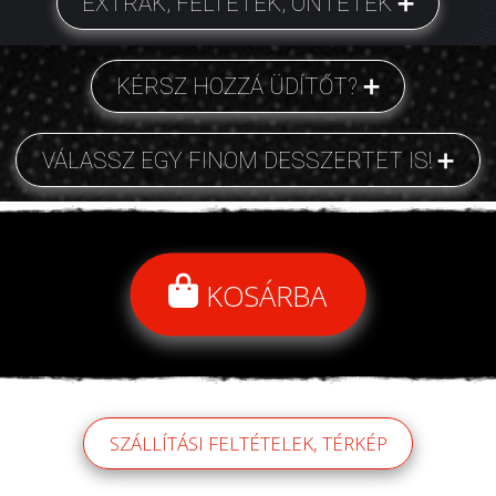
EXTRÁK, FELTÉTEK, ÖNTETEK
KÉRSZ HOZZÁ ÜDÍTŐT?
VÁLASSZ EGY FINOM DESSZERTET IS!
KOSÁRBA
SZÁLLÍTÁSI FELTÉTELEK, TÉRKÉP