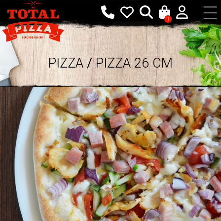
1
PIZZA
/
PIZZA 26 CM