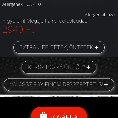
Allergének: 1,3,7,
10
Allergéntáblázat
Figyelem! Megújult a rendelésleadás!
2940 Ft
EXTRÁK, FELTÉTEK, ÖNTETEK
KÉRSZ HOZZÁ ÜDÍTŐT?
VÁLASSZ EGY FINOM DESSZERTET IS!
KOSÁRBA