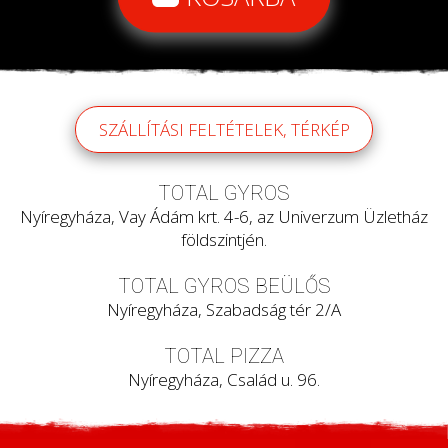
SZÁLLÍTÁSI FELTÉTELEK, TÉRKÉP
TOTAL GYROS
Nyíregyháza, Vay Ádám krt. 4-6, az Univerzum Üzletház
földszintjén.
TOTAL GYROS BEÜLŐS
Nyíregyháza, Szabadság tér 2/A
TOTAL PIZZA
Nyíregyháza, Család u. 96.