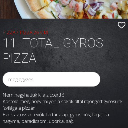
PIZZA
/
PIZZA 26 CM
11. TOTAL GYROS
PIZZA
Nem hagyhattuk ki a ziccert! :)
Kóstold meg, hogy milyen a sokak által rajongott gyrosunk
ízvilága a pizzán!
Ezek az összetevők: tartár alap, gyros hús, tarja, lila
hagyma, paradicsom, uborka, sajt.