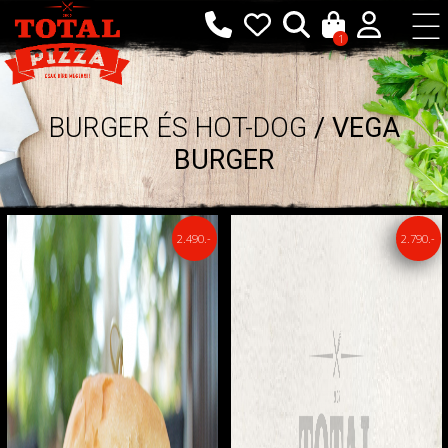
1
BURGER ÉS HOT-DOG
/ VEGA
BURGER
2.490.-
2.790.-