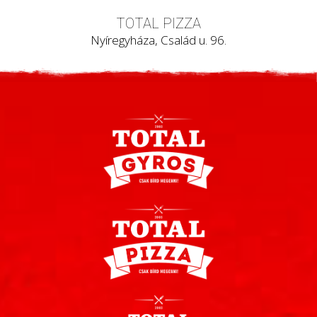
TOTAL PIZZA
Nyíregyháza, Család u. 96.