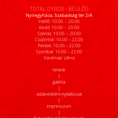
TOTAL GYROS - BEÜLŐS
Nyíregyháza, Szabadság tér 2/A
Hétfő: 10.00. – 20.00
Kedd: 10.00. – 20.00
Szerda: 10.00. – 20.00
Csütörtök: 10.00 – 22.00
Péntek: 10.00 – 22.00
Szombat: 10.00 – 22.00
Vasárnap: zárva
híreink
|
galéria
|
adatvédelmi nyilatkozat
|
impresszum
|