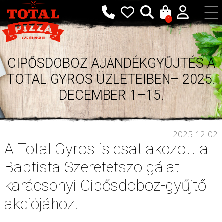
1
CIPŐSDOBOZ AJÁNDÉKGYŰJTÉS A
TOTAL GYROS ÜZLETEIBEN– 2025.
DECEMBER 1–15.
2025-12-02
A Total Gyros is csatlakozott a
Baptista Szeretetszolgálat
karácsonyi Cipősdoboz-gyűjtő
akciójához!