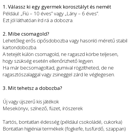
1. Válassz ki egy gyermek korosztályt és nemét
Például: „Fiú – 10 éves” vagy „Lány – 6 éves”.
Ezt jól láthatóan írd rá a dobozra.
2. Mibe csomagold?
Lehetőleg erős cipősdobozba vagy hasonló méretű stabil
kartondobozba.
A tetejét külön csomagold, ne ragaszd körbe teljesen,
hogy szükség esetén ellenőrizhető legyen.
Ha már becsomagoltad, gumival rögzítheted, de ne
ragasztószalaggal vagy zsineggel zárd le véglegesen.
3. Mit tehetsz a dobozba?
Új vagy újszerű kis játékok
Mesekönyv, színező, füzet, írószerek
Tartós, bontatlan édesség (például csokoládé, cukorka)
Bontatlan higiéniai termékek (fogkefe, tusfürdő, szappan)