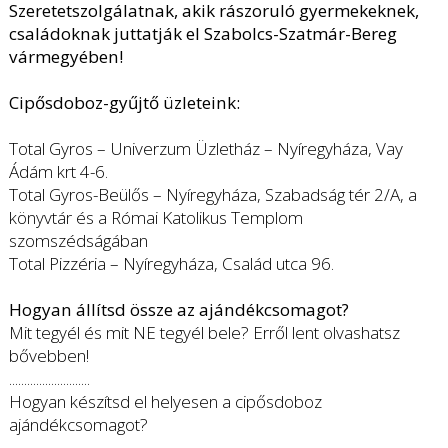
Szeretetszolgálatnak, akik rászoruló gyermekeknek,
családoknak juttatják el Szabolcs-Szatmár-Bereg
vármegyében!
Cipősdoboz-gyűjtő üzleteink:
Total Gyros – Univerzum Üzletház – Nyíregyháza, Vay
Ádám krt 4-6.
Total Gyros-Beülős – Nyíregyháza, Szabadság tér 2/A, a
könyvtár és a Római Katolikus Templom
szomszédságában
Total Pizzéria – Nyíregyháza, Család utca 96.
Hogyan állítsd össze az ajándékcsomagot?
Mit tegyél és mit NE tegyél bele? Erről lent olvashatsz
bővebben!
...........................
Hogyan készítsd el helyesen a cipősdoboz
ajándékcsomagot?