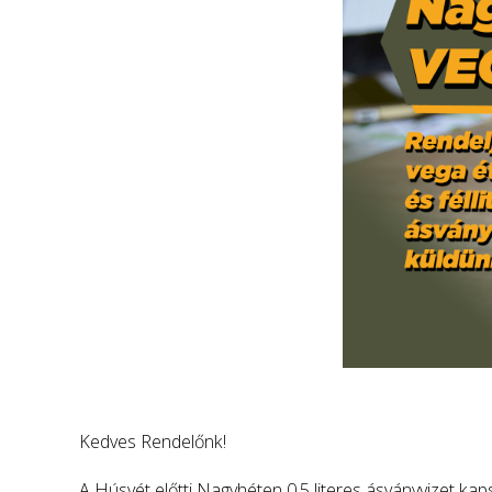
Kedves Rendelőnk!
A Húsvét előtti Nagyhéten 0,5 literes ásványvizet kap