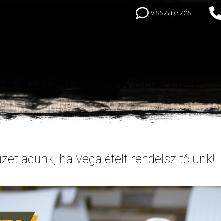
visszajelzés
TOTAL NAGY VEGA HÉT
zet adunk, ha Vega ételt rendelsz tőlünk!