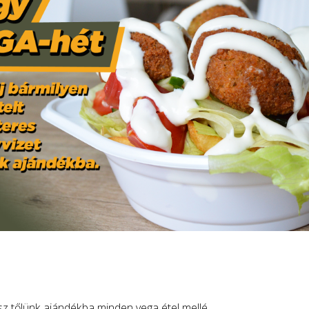
sz tőlünk ajándékba minden vega étel mellé.