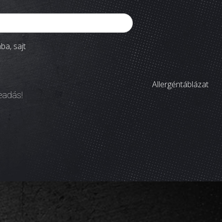
a, sajt
Allergéntáblázat
leadás!