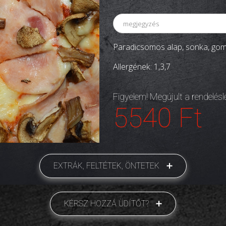
Paradicsomos alap, sonka, gomb
Allergének: 1,3,7
Figyelem! Megújult a rendelés
5540 Ft
EXTRÁK, FELTÉTEK, ÖNTETEK
KÉRSZ HOZZÁ ÜDÍTŐT?