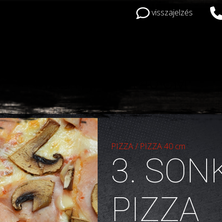
visszajelzés
PIZZA
/
PIZZA 40 CM
PIZZA
/
PIZZA 40 cm
3. SO
PIZZA