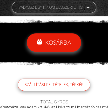
VÁLASSZ EGY FINOM DESSZERTET IS!
KOSÁRBA
SZÁLLÍTÁSI FELTÉTELEK, TÉRKÉP
TOTAL GYROS
yíregyháza, Vay Ádám krt. 4-6, az Univerzum Üzletház földszintjé