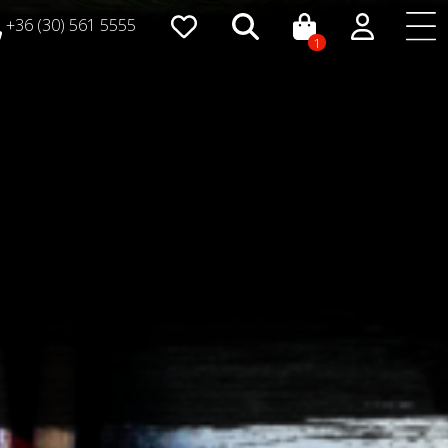
+36 (30) 561 5555
1