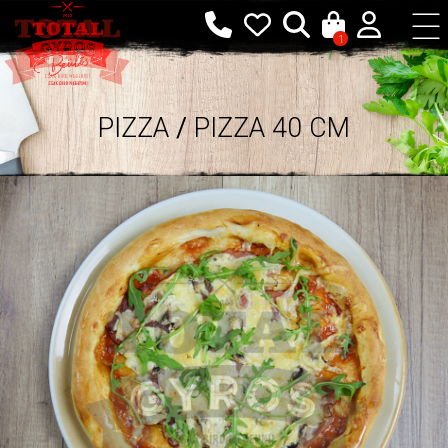
1
PIZZA
/
PIZZA 40 CM