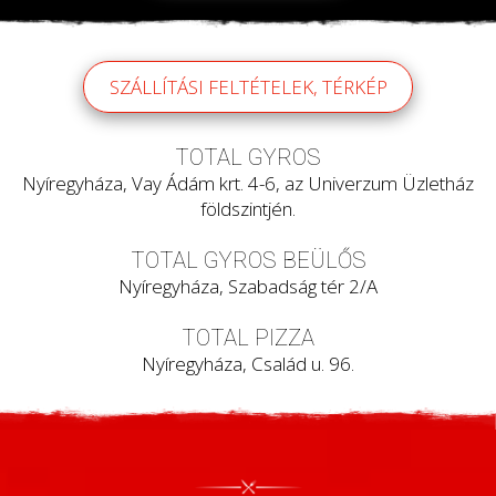
SZÁLLÍTÁSI FELTÉTELEK, TÉRKÉP
TOTAL GYROS
Nyíregyháza, Vay Ádám krt. 4-6, az Univerzum Üzletház
földszintjén.
TOTAL GYROS BEÜLŐS
Nyíregyháza, Szabadság tér 2/A
TOTAL PIZZA
Nyíregyháza, Család u. 96.