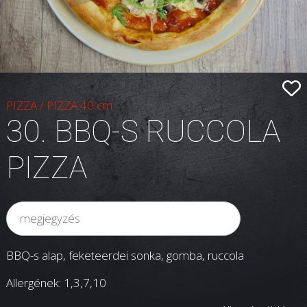
PIZZA
/
PIZZA 40 cm
30. BBQ-S RUCCOLA
PIZZA
BBQ-s alap, feketeerdei sonka, gomba, ruccola
Allergének: 1,3,7
,10