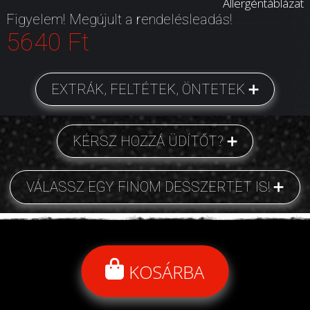
Allergéntáblázat
Figyelem! Megújult a rendelésleadás!
5640 Ft
EXTRÁK, FELTÉTEK, ÖNTETEK
KÉRSZ HOZZÁ ÜDÍTŐT?
VÁLASSZ EGY FINOM DESSZERTET IS!
KOSÁRBA