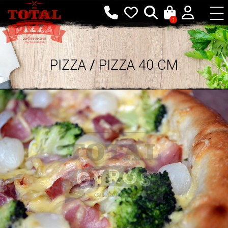
1
PIZZA
/
PIZZA 40 CM