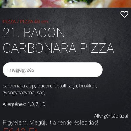
PIZZA
/
PIZZA 40 cm
21. BACON
CARBONARA PIZZA
carbonara alap, bacon, füstölt tarja, brokkoli,
gyöngyhagyma, sajt)
Allergének: 1,3,7
,10
Allergéntáblázat
Figyelem! Megújult a rendelésleadás!