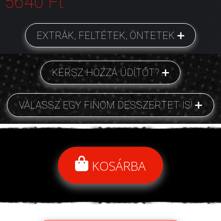
5640 Ft
EXTRÁK, FELTÉTEK, ÖNTETEK
KÉRSZ HOZZÁ ÜDÍTŐT?
VÁLASSZ EGY FINOM DESSZERTET IS!
KOSÁRBA