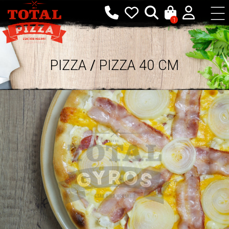
1
PIZZA
/
PIZZA 40 CM