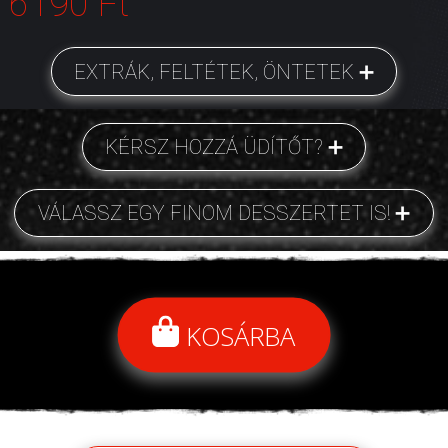
6190 Ft
EXTRÁK, FELTÉTEK, ÖNTETEK
KÉRSZ HOZZÁ ÜDÍTŐT?
VÁLASSZ EGY FINOM DESSZERTET IS!
KOSÁRBA