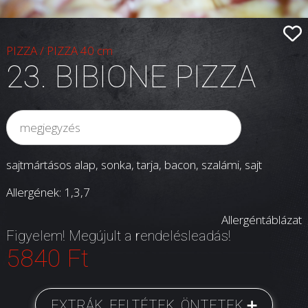
PIZZA
/
PIZZA 40 cm
23. BIBIONE PIZZA
sajtmártásos alap, sonka, tarja, bacon, szalámi, sajt
Allergének: 1,3,7
Allergéntáblázat
Figyelem! Megújult a rendelésleadás!
5840 Ft
EXTRÁK, FELTÉTEK, ÖNTETEK