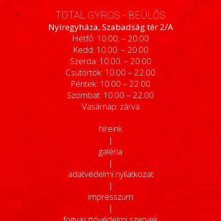
TOTAL GYROS - BEÜLŐS
Nyíregyháza, Szabadság tér 2/A
Hétfő: 10.00. – 20.00
Kedd: 10.00. – 20.00
Szerda: 10.00. – 20.00
Csütörtök: 10.00 – 22.00
Péntek: 10.00 – 22.00
Szombat: 10.00 – 22.00
Vasárnap: zárva
híreink
|
galéria
|
adatvédelmi nyilatkozat
|
impresszum
|
fogyasztóvédelmi szervek