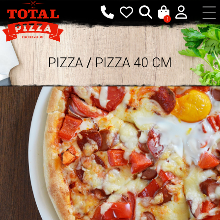
1
PIZZA
/
PIZZA 40 CM