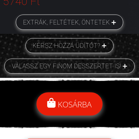
5740 Ft
EXTRÁK, FELTÉTEK, ÖNTETEK
KÉRSZ HOZZÁ ÜDÍTŐT?
VÁLASSZ EGY FINOM DESSZERTET IS!
KOSÁRBA