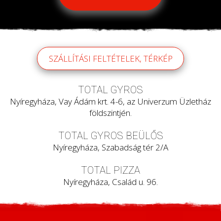
SZÁLLÍTÁSI FELTÉTELEK, TÉRKÉP
TOTAL GYROS
Nyíregyháza, Vay Ádám krt. 4-6, az Univerzum Üzletház
földszintjén.
TOTAL GYROS BEÜLŐS
Nyíregyháza, Szabadság tér 2/A
TOTAL PIZZA
Nyíregyháza, Család u. 96.