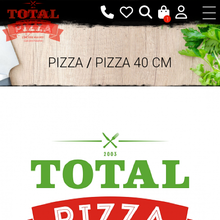
1
PIZZA
/
PIZZA 40 CM