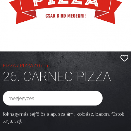
PIZZA
/
PIZZA 40 cm
26. CARNEO PIZZA
fokhagymás tejfölös alap, szalámi, kolbász, bacon, füstölt
tarja, sajt