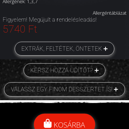
Allergének: 1,3,7
Allergéntáblázat
Figyelem! Megújult a rendelésleadás!
5740 Ft
EXTRÁK, FELTÉTEK, ÖNTETEK
KÉRSZ HOZZÁ ÜDÍTŐT?
VÁLASSZ EGY FINOM DESSZERTET IS!
KOSÁRBA