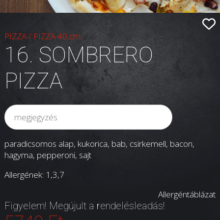
PIZZA
/
PIZZA 40 cm
16. SOMBRERO
PIZZA
paradicsomos alap, kukorica, bab, csirkemell, bacon,
hagyma, pepperoni, sajt
Allergének: 1,3,7
Allergéntáblázat
Figyelem! Megújult a rendelésleadás!