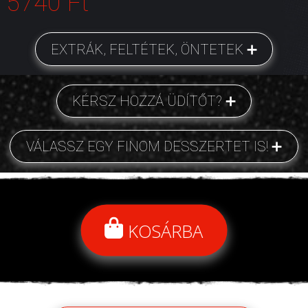
5740 Ft
EXTRÁK, FELTÉTEK, ÖNTETEK
KÉRSZ HOZZÁ ÜDÍTŐT?
VÁLASSZ EGY FINOM DESSZERTET IS!
KOSÁRBA