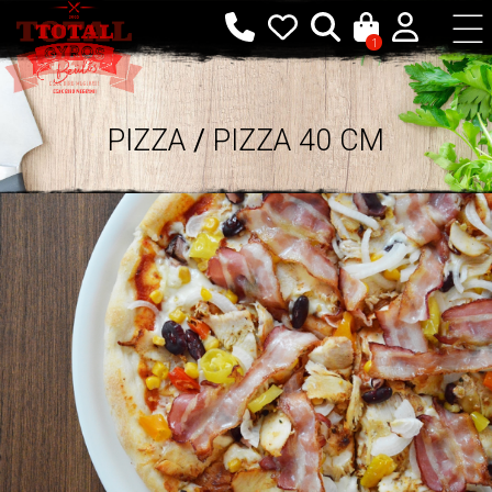
1
PIZZA
/
PIZZA 40 CM