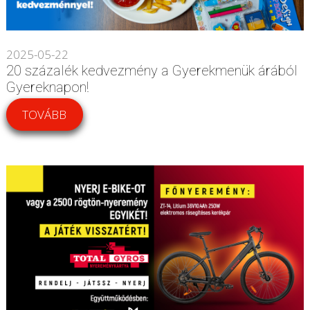
2025-05-22
20 százalék kedvezmény a Gyerekmenük árából
Gyereknapon!
TOVÁBB