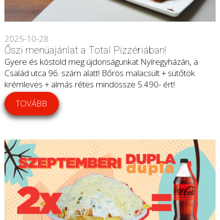
2025-10-28
Őszi menüajánlat a Total Pizzériában!
Gyere és kóstold meg újdonságunkat Nyíregyházán, a
Család utca 96. szám alatt! Bőrös malacsült + sütőtök
krémleves + almás rétes mindössze 5.490- ért!
TOVÁBB