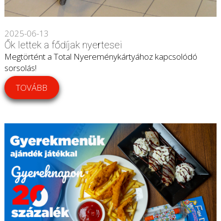
2025-06-13
Ők lettek a fődíjak nyertesei
Megtörtént a Total Nyereménykártyához kapcsolódó
sorsolás!
TOVÁBB